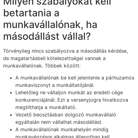
Milyen szabályokat kell
betartania a
munkavállalónak, ha
másodállást vállal?
Törvényileg nincs szabályozva a másodállás kérdése,
de magatartásbeli kötelezettségei vannak a
munkavállalónak. Többek között:
A munkavállalónak be kell jelentenie a párhuzamos
munkaviszonyt a munkáltatójánál.
Lehetőleg ne vállaljon munkát az eredeti cége
konkurenciájánál. Ezt a versenyjogra hivatkozva
megtilthatja a munkáltató.
Vezető beosztásban dolgozó munkavállaló
egyáltalán nem vállalhat másodállást.
A munkavállalónak munkahelyén mindig
munkavégzésre alkalmas állapotban kell