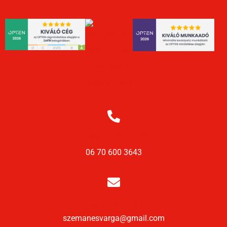
Könyvelési
szolgáltatások
Hívjon minket
06 70 600 3643
Írjon nekünk
szemanesvarga@gmail.com