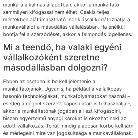
munkára alkalmas állapotban, akkor a munkáltató
semmilyen kifogással nem élhet. Csakis teljes
mértékben alátámasztható indoklással korlátozhatja a
munkavállalót a másodállás vállalásában. Ha enélkül
bontja fel a szerződését, akkor a felmondás jogellenes.
Mi a teendő, ha valaki egyéni
vállalkozóként szeretne
másodállásban dolgozni?
Ebben az esetben is be kell jelentenie a
munkáltatójának. Ugyanis, ha például a vállalkozás
hasonló technológiákat, munkafolyamatokat használ –
esetleg a cégnél szerzett kapcsolatait is felhasználja -,
akkor a munkáltatónak jogában áll ezt kifogásolni,
hiszen egyértelmű anyagi károkat is okozhat neki az
adott vállalkozás. Tehát mindig alaposan körbe kell járni
és mérlegelni mire van jogosultsága a munkavállalónak.